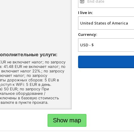
I live in:
Currency:
ополнительные услуги:
EUR не включает налог; по запросу
 41.48 EUR не включает налог; по
 включает налог 22%.; по запросу
лючает налог; по запросу
латы дорожных сборов: 5 EUR в
оступ к WiFi: 5 EUR в день.
а) 50 EUR; по запросу При
иальное оборудование /
включены в базовую стоимость
валюте в пункте проката.
Show map