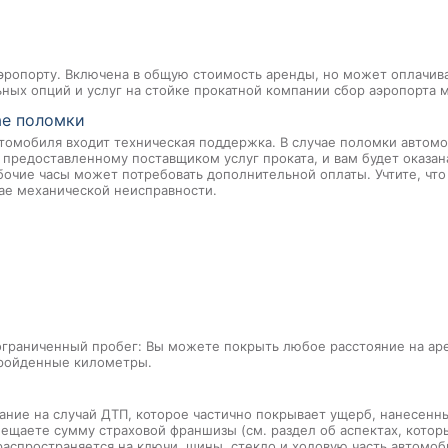
эропорту. Включена в общую стоимость аренды, но может оплачива
ых опций и услуг на стойке прокатной компании сбор аэропорта м
ае поломки
томобиля входит техническая поддержка. В случае поломки автомо
 предоставленному поставщиком услуг проката, и вам будет оказан
очие часы может потребовать дополнительной оплаты. Учтите, что
ае механической неисправности.
граниченный пробег: Вы можете покрыть любое расстояние на ар
пройденные километры.
ание на случай ДТП, которое частично покрывает ущерб, нанесен
мещаете сумму страховой франшизы (см. раздел об аспектах, которы
распространяется на ключи, шины, стекло и ходовую часть автомоб