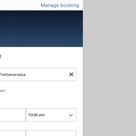
Manage booking
e
ion